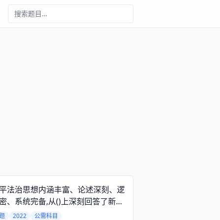
平法治思想内涵丰富、论述深刻、逻
密、系统完备,从()上深刻回答了新时
什么实行全面依法治国、怎样实行全
题
2022
公需科目