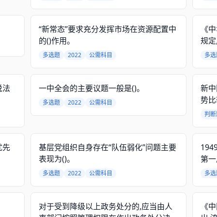
面依
“新常态”要求充分发挥市场在资源配置中
《中
的()作用。
规定
的,
多选题
2022
公需科目
多选
职。
说法
一中全会的主要议题一般是()。
新中
势比
多选题
2022
公需科目
判断
优先
基层党组织自身存在“队伍弱化”问题主要
19
表现为()。
第一
共和
多选题
2022
公需科目
多选
来了
对于受到降级以上政务处分的,应当由人
《中