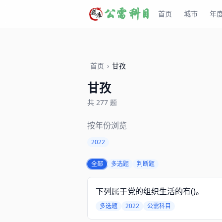
首页
城市
年
首页
›
甘孜
甘孜
共 277 题
按年份浏览
2022
全部
多选题
判断题
下列属于党的组织生活的有()。
多选题
2022
公需科目