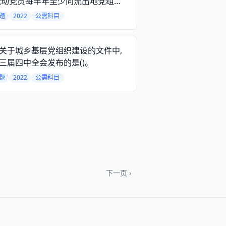
流动党员每半年至少向流出地党组织
()在外情况。
题
2022
公需科目
关于城乡基层党组织建设的文件中,
三届四中全会发布的是()。
题
2022
公需科目
下一页 ›