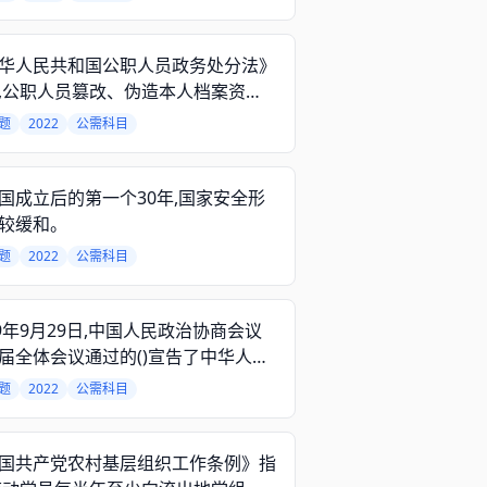
法治国等一系列重大问题。
华人民共和国公职人员政务处分法》
,公职人员篡改、伪造本人档案资料
予以();情节严重的,予以降级或者撤
题
2022
公需科目
国成立后的第一个30年,国家安全形
较缓和。
题
2022
公需科目
49年9月29日,中国人民政治协商会议
届全体会议通过的()宣告了中华人民
国的成立,标志着中国人民从此站起
题
2022
公需科目
,人民成为新国家、新社会的主人。
国共产党农村基层组织工作条例》指