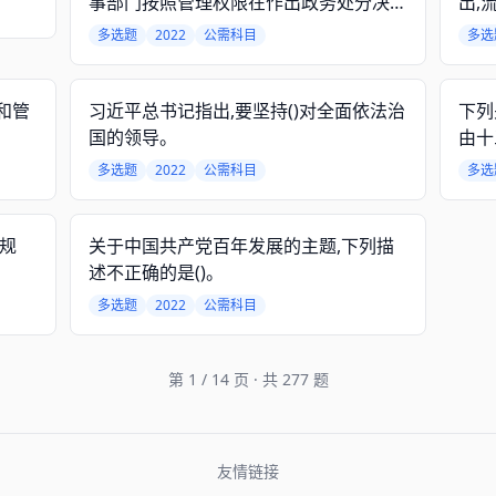
事部门按照管理权限在作出政务处分决定
出,
后()个月内办理职务、工资及其他有关待
汇报
多选题
2022
公需科目
多选
遇等的变更手续;特殊情况下,经批准可以
适当延长办理期限,但是最长不得超过()个
月。
和管
习近平总书记指出,要坚持()对全面依法治
下列
国的领导。
由十
多选题
2022
公需科目
多选
区规
关于中国共产党百年发展的主题,下列描
述不正确的是()。
多选题
2022
公需科目
第 1 / 14 页 · 共 277 题
友情链接