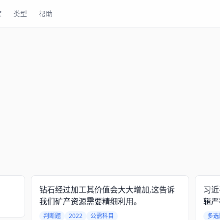
度
类型
帮助
钻石经过加工其价值会大大增加,这告诉
习近
我们矿产资源需要精细利用。
辑严
代为
判断题
2022
公需科目
多选