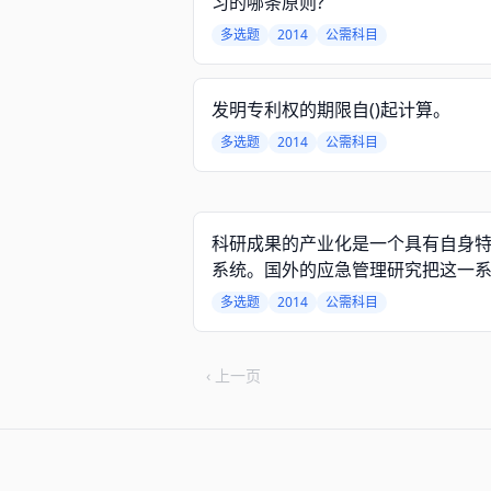
习的哪条原则?
多选题
2014
公需科目
发明专利权的期限自()起计算。
多选题
2014
公需科目
科研成果的产业化是一个具有自身
系统。国外的应急管理研究把这一
为四个阶段,简称4R模式,下面关于这
多选题
2014
公需科目
式正确排序的是
‹ 上一页