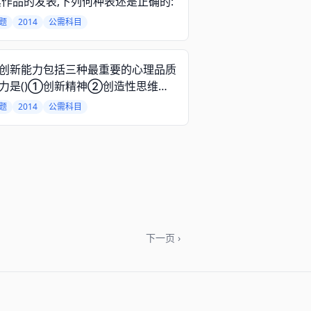
其作品的发表,下列何种表述是正确的:
题
2014
公需科目
创新能力包括三种最重要的心理品质
力是()①创新精神②创造性思维③
能力④实践能力
题
2014
公需科目
下一页 ›