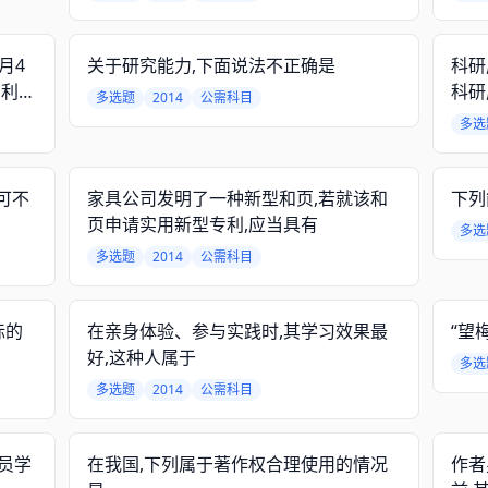
月4
关于研究能力,下面说法不正确是
科研
专利申
科研
多选题
2014
公需科目
出外观
的传
多选
国专利
国的优
可不
家具公司发明了一种新型和页,若就该和
下列
页申请实用新型专利,应当具有
多选
多选题
2014
公需科目
标的
在亲身体验、参与实践时,其学习效果最
“望
好,这种人属于
多选
多选题
2014
公需科目
员学
在我国,下列属于著作权合理使用的情况
作者