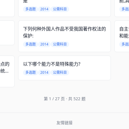
是
前,
多选题
2014
公需科目
多选
下列何种外国人作品不受我国著作权法的
自主
保护:
和能
研究
多选题
2014
公需科目
多选
特点的
以下哪个能力不是特殊能力?
系统分
多选题
2014
公需科目
一模
第 1 / 27 页 · 共 522 题
友情链接