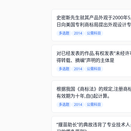
史密斯先生就其产品外观于2000年5
日向美国专利商标局提出外观设计
请;2000年7月8日向法国专利局提
多选题
2014
公需科目
设计专利申请,2001年3月6日向中
局提出外观设计专利申请。其在中
先权期间为
对已经发表的作品,有权发表“未经许
得转载、摘编”声明的主体是
多选题
2014
公需科目
根据我国《商标法》的规定,注册商
有效期为十年,自()起计算。
多选题
2014
公需科目
“揠苗助长”的典故违背了专业技术人