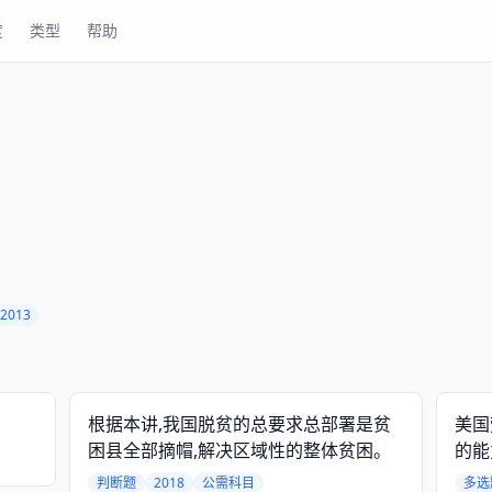
度
类型
帮助
2013
根据本讲,我国脱贫的总要求总部署是贫
美国
困县全部摘帽,解决区域性的整体贫困。
的能
判断题
2018
公需科目
多选