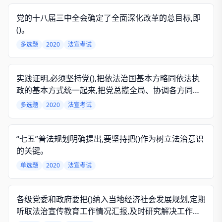
党的十八届三中全会确定了全面深化改革的总目标,即
()。
多选题
2020
法宣考试
实践证明,必须坚持党(),把依法治国基本方略同依法执
政的基本方式统一起来,把党总揽全局、协调各方同人
大、政府、政协、审判机关、检察机关依法依章程履
多选题
2020
法宣考试
行职能、开展工作统一起来,把党领导人民制定和实施
宪法法律同党坚持在宪法法律范围内活动统一起来,才
能确保法治中国的建设有序推进、深入开展。
“七五”普法规划明确提出,要坚持把()作为树立法治意识
的关键。
单选题
2020
法宣考试
各级党委和政府要把()纳入当地经济社会发展规划,定期
听取法治宣传教育工作情况汇报,及时研究解决工作中