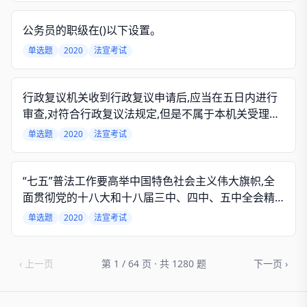
公务员的职级在()以下设置。
单选题
2020
法宣考试
行政复议机关收到行政复议申请后,应当在五日内进行
审查,对符合行政复议法规定,但是不属于本机关受理的
行政复议申请,应当()。
单选题
2020
法宣考试
“七五”普法工作要高举中国特色社会主义伟大旗帜,全
面贯彻党的十八大和十八届三中、四中、五中全会精
神,以()为指导。
单选题
2020
法宣考试
‹ 上一页
第 1 / 64 页 · 共 1280 题
下一页 ›