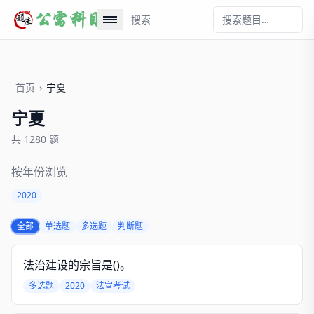
搜索
首页
›
宁夏
宁夏
共 1280 题
按年份浏览
2020
全部
单选题
多选题
判断题
法治建设的宗旨是()。
多选题
2020
法宣考试