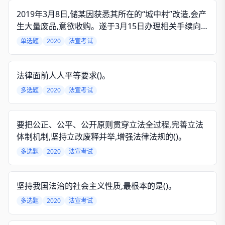
2019年3月8日,储某因获悉其所在的“城中村”改造,会产
生大量废品,意欲收购。遂于3月15日办理相关手续向
区经贸部门申请“再生资源回收”并被受理,虽其多次催
单选题
2020
法宣考试
促,区经贸部门一直未作决定。7月1日,该“城中村”改造,
储某收购各类废品达20余吨。7月20日,行政执法检查
过程中,储某因无“再生资源回收许可”证书,其所收购废
法律面前人人平等要求()。
品均被执法部门扣押并受处罚。关于本案,下列说法错
多选题
2020
法宣考试
误的是()。
要把公正、公平、公开原则贯穿立法全过程,完善立法
体制机制,坚持立改废释并举,增强法律法规的()。
多选题
2020
法宣考试
坚持我国法治的社会主义性质,最根本的是()。
多选题
2020
法宣考试