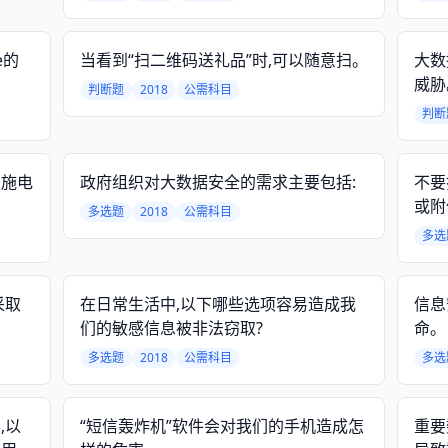
e的
当看到“扫二维码送礼品”时,可以随意扫。
大数
威胁
判断题
2018
公需科目
判断
实施电
政府组织对大数据安全的需求主要包括:
不要
或附
多选题
2018
公需科目
多选
采取
在日常生活中,以下哪些选项容易造成我
信息
们的敏感信息被非法窃取?
命。
多选题
2018
公需科目
多选
,以
“短信轰炸机”软件会对我们的手机造成怎
重要