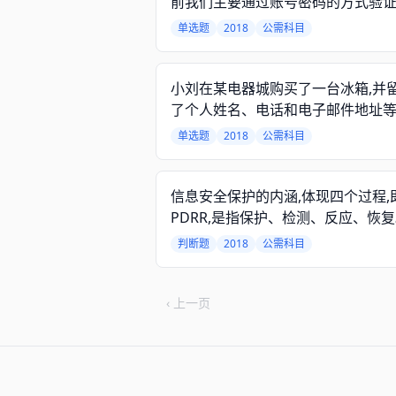
前我们主要通过账号密码的方式验
身份,现在我们会用到U盾识别、指
单选题
2018
公需科目
别、面部识别、虹膜识别等多种鉴
式。请问下列哪种说法是正确的。
小刘在某电器城购买了一台冰箱,并
了个人姓名、电话和电子邮件地址
息,第二天他收到了一封来自电器城
单选题
2018
公需科目
他中奖的邮件,查看该邮件后他按照
缴纳中奖税款后并没有得到中奖奖金
打电话询问电器城才得知电器城并
信息安全保护的内涵,体现四个过程,
办中奖活动。根据上面的描述,由此
PDRR,是指保护、检测、反应、恢
推断的是()?
判断题
2018
公需科目
‹ 上一页