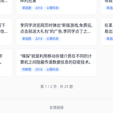
证用户
样的危害
导致
纹识
单选题
2018
公需科目
单选
别方
留下
李同学浏览网页时弹出“新版游戏,免费玩,
在某
等信
点击就送大礼包”的广告,李同学点了之后
易出
提示
发现是个网页游戏,提示:“请安装插件”,请
员。
单选题
2018
公需科目
单选
提示
问,这种情况李同学应该怎么办最合适?
,再
没有举
即
“嗅探”就是利用移动存储介质在不同的计
可以
复。
算机之间隐蔽传递数据信息的窃密技术。
判断题
2018
公需科目
第 1 / 2 页 · 共 25 题
友情链接