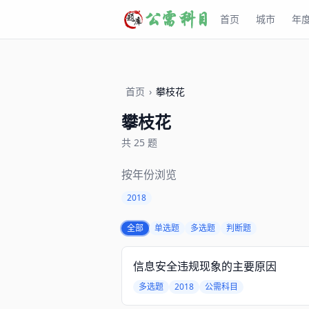
首页
城市
年
首页
›
攀枝花
攀枝花
共 25 题
按年份浏览
2018
全部
单选题
多选题
判断题
信息安全违规现象的主要原因
多选题
2018
公需科目