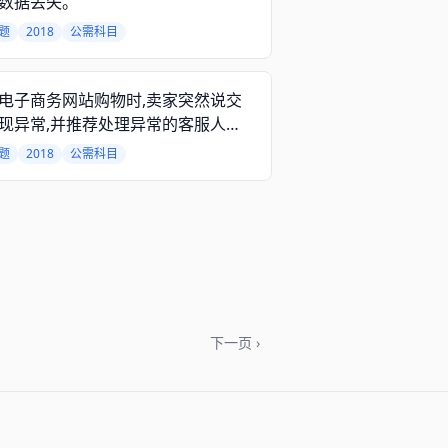
数据丢失。
题
2018
公需科目
电子商务网站购物时,卖家突然说交
现异常,并推荐处理异常的客服人
以下最恰当的做法是?
题
2018
公需科目
下一页 ›