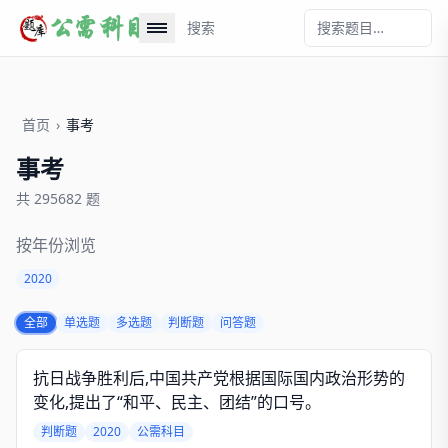
搜索
首页
›
事考
事考
共 295682 题
按年份浏览
2020
全部
单选题
多选题
判断题
问答题
抗日战争胜利后,中国共产党根据国际国内政治形势的
变化,提出了“和平、民主、团结”的口号。
判断题
2020
公需科目