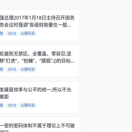
强总理2017年1月18日主持召开国务
务会议时强调“各级财政要在一般性
支付中把保障群众基本生活放在重要
题
2018
公需科目
,确保政府这方面投入_____”。
反腐败无禁区、全覆盖、零容忍,坚
移“打虎”、“拍蝇”、“猎狐”,()的目标
实现,()的笼子越扎越牢,()的堤坝正在
题
2018
公需科目
,反腐败斗争压倒性态势已经形成并
发展。
发展是效率与公平的统一,所以不允
差距
题
2018
公需科目
一密的密码体制不属于理论上不可破