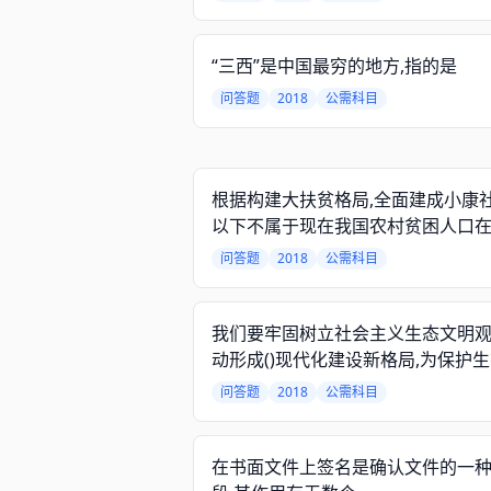
“三西”是中国最穷的地方,指的是
问答题
2018
公需科目
根据构建大扶贫格局,全面建成小康社
以下不属于现在我国农村贫困人口在5
万以上的省份是
问答题
2018
公需科目
我们要牢固树立社会主义生态文明观
动形成()现代化建设新格局,为保护
境作出我们这代人的努力
问答题
2018
公需科目
在书面文件上签名是确认文件的一