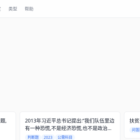
度
类型
帮助
题,
2013年习近平总书记提出:“我们队伍里边
扶贫
有一种恐慌,不是经济恐慌,也不是政治恐
问答
慌,而是本领恐慌。”
判断题
2023
公需科目