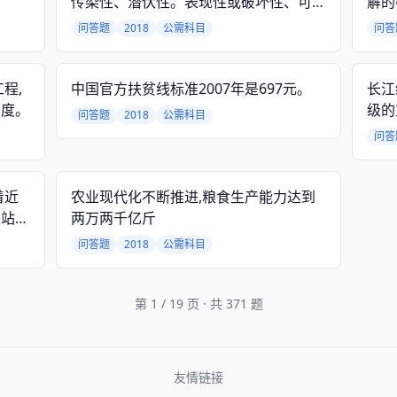
传染性、潜伏性。表现性或破坏性、可触
解的
发性。
问答题
2018
公需科目
问答
程,
中国官方扶贫线标准2007年是697元。
长江
制度。
级的
问答题
2018
公需科目
问答
着近
农业现代化不断推进,粮食生产能力达到
从站起
两万两千亿斤
来了
问答题
2018
公需科目
。
第 1 / 19 页 · 共 371 题
友情链接