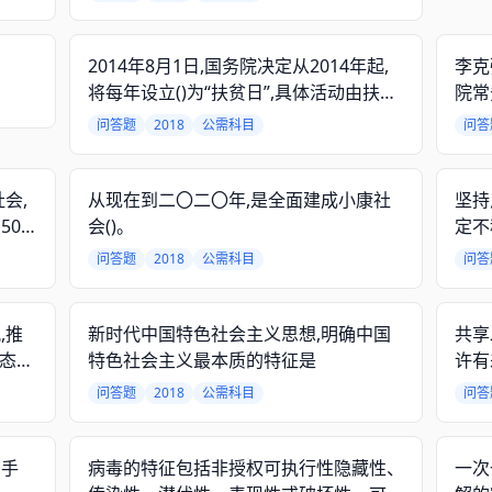
2014年8月1日,国务院决定从2014年起,
李克
将每年设立()为“扶贫日”,具体活动由扶贫
院常
办商有关部门共同组织实施。
转移
问答题
2018
公需科目
问答
位置
会,
从现在到二〇二〇年,是全面建成小康社
坚持
00
会()。
定不
初步
问答题
2018
公需科目
问答
构筑
巩固
,推
新时代中国特色社会主义思想,明确中国
共享
生态环
特色社会主义最本质的特征是
许有
问答题
2018
公需科目
问答
种手
病毒的特征包括非授权可执行性隐藏性、
一次