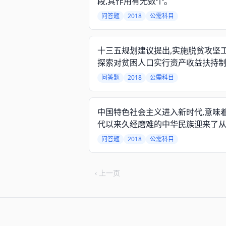
段,其作用有无数个。
问答题
2018
公需科目
十三五规划建议提出,实施脱贫攻坚工
探索对贫困人口实行资产收益扶持
问答题
2018
公需科目
中国特色社会主义进入新时代,意味
代以来久经磨难的中华民族迎来了
来、富起来到强起来的伟大飞跃,迎
问答题
2018
公需科目
实现中华民族伟大复兴的光明前景
‹ 上一页