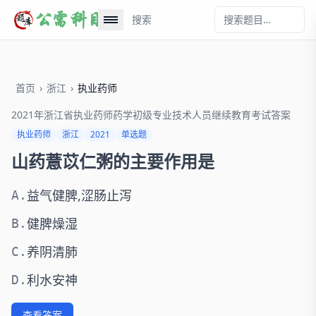
搜索
首页
›
浙江
›
执业药师
2021年浙江省执业药师药学初级专业技术人员继续教育考试答案
执业药师
浙江
2021
单选题
山药薏苡仁粥的主要作用是
益气健脾,涩肠止泻
A.
健脾燥湿
B.
养阴清肺
C.
利水安神
D.
查看答案