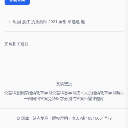
← 返回 浙江 执业药师 2021 全部 单选题 题
加载相关题目…
友情链接
公需科目题库
继续教育学习
公需科目学习
技术人员
继续教育学习助手
干部网络
答案兔
华医学分
测试答案
公需课题库
© 题库 ·
站点地图
·
版权声明
·
渝ICP备19016661号-8