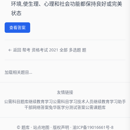
环境,使生理、心理和社会功能都保持良好或完美
状态
查看答案
← 返回 帮考 资格考试 2021 全部 多选题 题
加载相关题目…
友情链接
公需科目题库
继续教育学习
公需科目学习
技术人员
继续教育学习助手
干部网络
答案兔
华医学分
测试答案
公需课题库
© 题库 ·
站点地图
·
版权声明
·
渝ICP备19016661号-8