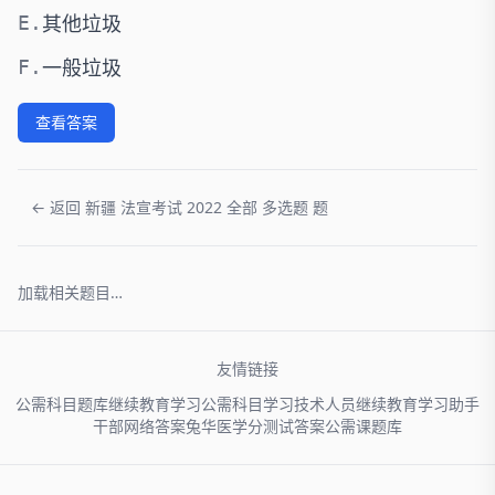
其他垃圾
E.
一般垃圾
F.
查看答案
← 返回 新疆 法宣考试 2022 全部 多选题 题
加载相关题目…
友情链接
公需科目题库
继续教育学习
公需科目学习
技术人员
继续教育学习助手
干部网络
答案兔
华医学分
测试答案
公需课题库