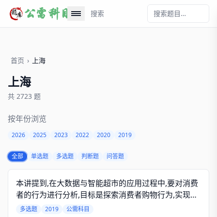
搜索
首页
›
上海
上海
共 2723 题
按年份浏览
2026
2025
2023
2022
2020
2019
全部
单选题
多选题
判断题
问答题
本讲提到,在大数据与智能超市的应用过程中,要对消费
者的行为进行分析,目标是探索消费者购物行为,实现对
超市的()以及商品货架摆放。
多选题
2019
公需科目