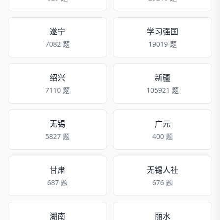
遂宁
学习强国
7082 题
19019 题
绍兴
新疆
7110 题
105921 题
无锡
广元
5827 题
400 题
甘肃
无锡人社
687 题
676 题
湖南
丽水