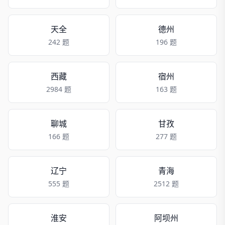
天全
德州
242 题
196 题
西藏
宿州
2984 题
163 题
聊城
甘孜
166 题
277 题
辽宁
青海
555 题
2512 题
淮安
阿坝州