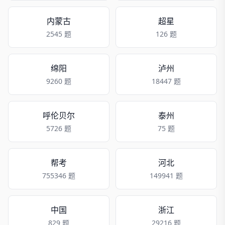
内蒙古
超星
2545 题
126 题
绵阳
泸州
9260 题
18447 题
呼伦贝尔
泰州
5726 题
75 题
帮考
河北
755346 题
149941 题
中国
浙江
829 题
29216 题