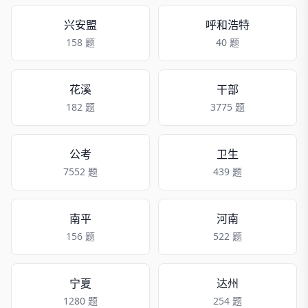
兴安盟
呼和浩特
158 题
40 题
花溪
干部
182 题
3775 题
公考
卫生
7552 题
439 题
南平
河南
156 题
522 题
宁夏
达州
1280 题
254 题