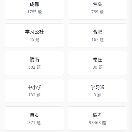
成都
包头
1785 题
789 题
学习公社
合肥
45 题
167 题
陇南
枣庄
502 题
80 题
中小学
学习通
132 题
3 题
自贡
微考
371 题
98463 题