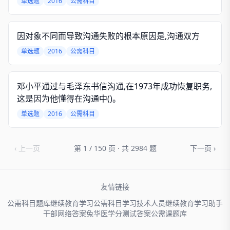
单选题
2016
公需科目
因对象不同而导致沟通失败的根本原因是,沟通双方
单选题
2016
公需科目
邓小平通过与毛泽东书信沟通,在1973年成功恢复职务,
这是因为他懂得在沟通中()。
单选题
2016
公需科目
‹ 上一页
第 1 / 150 页 · 共 2984 题
下一页 ›
友情链接
公需科目题库
继续教育学习
公需科目学习
技术人员
继续教育学习助手
干部网络
答案兔
华医学分
测试答案
公需课题库