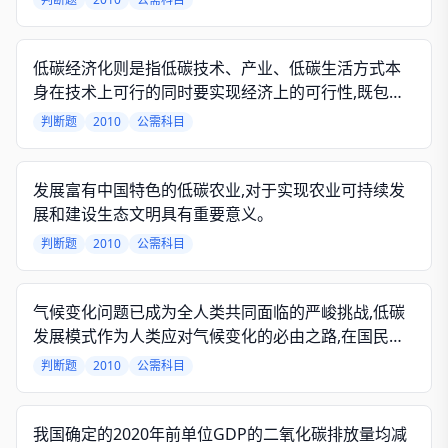
现经济的低碳化。
低碳经济化则是指低碳技术、产业、低碳生活方式本
身在技术上可行的同时要实现经济上的可行性,既包括
了更多的经济手段、措施激励,还应包括要让其成为赢
判断题
2010
公需科目
利的产业技术的目标。
发展富有中国特色的低碳农业,对于实现农业可持续发
展和建设生态文明具有重要意义。
判断题
2010
公需科目
气候变化问题已成为全人类共同面临的严峻挑战,低碳
发展模式作为人类应对气候变化的必由之路,在国民经
济中将扮演越来越重要的角色。
判断题
2010
公需科目
我国确定的2020年前单位GDP的二氧化碳排放量均减