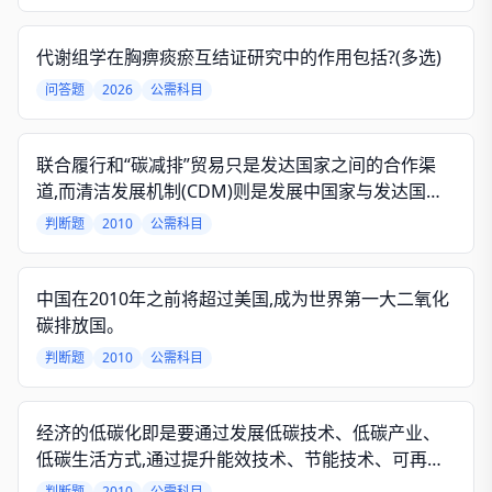
代谢组学在胸痹痰瘀互结证研究中的作用包括?(多选)
问答题
2026
公需科目
联合履行和“碳减排”贸易只是发达国家之间的合作渠
道,而清洁发展机制(CDM)则是发展中国家与发达国家
之间的合作渠道。
判断题
2010
公需科目
中国在2010年之前将超过美国,成为世界第一大二氧化
碳排放国。
判断题
2010
公需科目
经济的低碳化即是要通过发展低碳技术、低碳产业、
低碳生活方式,通过提升能效技术、节能技术、可再生
能源技术和温室气体减排技术,促进产品的低碳开发,实
判断题
2010
公需科目