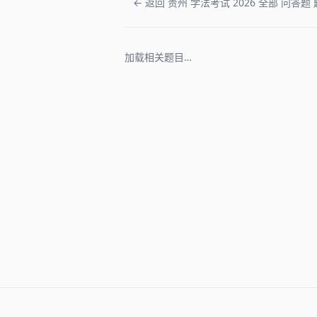
← 返回 贵州 学法考试 2026 全部 问答题 
加载相关题目…