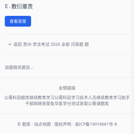
敷衍塞责
E.
查看答案
← 返回 贵州 学法考试 2026 全部 问答题 题
加载相关题目…
友情链接
公需科目题库
继续教育学习
公需科目学习
技术人员
继续教育学习助手
干部网络
答案兔
华医学分
测试答案
公需课题库
© 题库 ·
站点地图
·
版权声明
·
渝ICP备19016661号-8